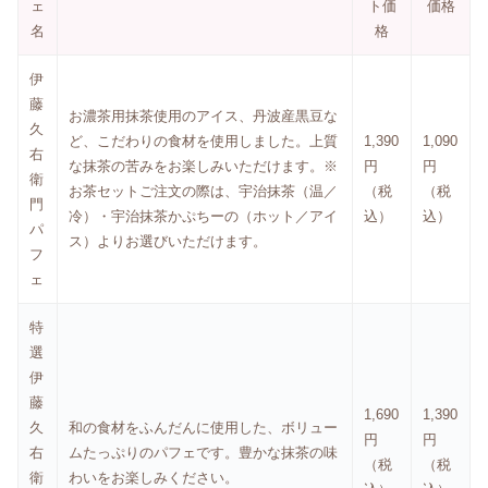
ェ
ト価
価格
名
格
伊
藤
お濃茶用抹茶使用のアイス、丹波産黒豆な
久
ど、こだわりの食材を使用しました。上質
1,390
1,090
右
な抹茶の苦みをお楽しみいただけます。※
円
円
衛
お茶セットご注文の際は、宇治抹茶（温／
（税
（税
門
冷）・宇治抹茶かぷちーの（ホット／アイ
込）
込）
パ
ス）よりお選びいただけます。
フ
ェ
特
選
伊
藤
1,690
1,390
久
和の食材をふんだんに使用した、ボリュー
円
円
右
ムたっぷりのパフェです。豊かな抹茶の味
（税
（税
衛
わいをお楽しみください。