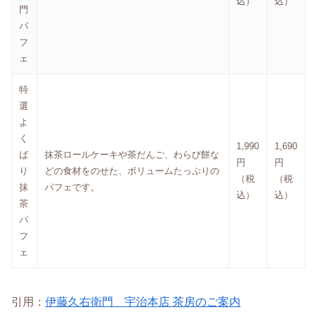
込）
込）
門
パ
フ
ェ
特
選
よ
く
1,990
1,690
ば
抹茶ロールケーキや茶だんご、わらび餅な
円
円
り
どの食材をのせた、ボリュームたっぷりの
（税
（税
抹
パフェです。
込）
込）
茶
パ
フ
ェ
引用：
伊藤久右衛門 宇治本店 茶房のご案内