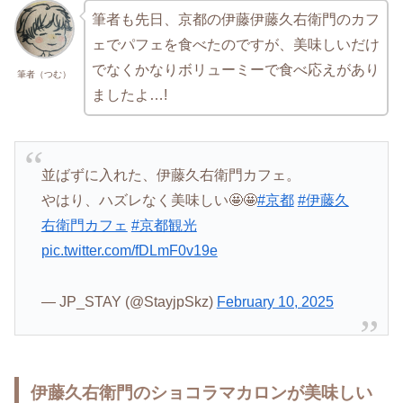
筆者も先日、京都の伊藤伊藤久右衛門のカフ
ェでパフェを食べたのですが、美味しいだけ
でなくかなりボリューミーで食べ応えがあり
筆者（つむ）
ましたよ…!
並ばずに入れた、伊藤久右衛門カフェ。
やはり、ハズレなく美味しい🤩🤩
#京都
#伊藤久
右衛門カフェ
#京都観光
pic.twitter.com/fDLmF0v19e
— JP_STAY (@StayjpSkz)
February 10, 2025
伊藤久右衛門のショコラマカロンが美味しい