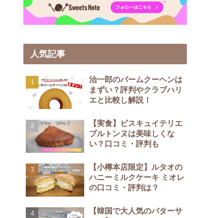
人気記事
治一郎のバームクーヘンは
まずい？評判やクラブハリ
エと比較し解説！
【実食】ビスキュイテリエ
ブルトンヌは美味しくな
い？口コミ・評判も
【小樽本店限定】ルタオの
ハニーミルクケーキ ミオレ
の口コミ・評判は？
【韓国で大人気のバターサ