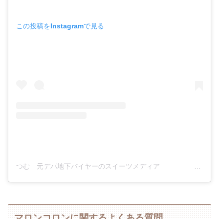
この投稿をInstagramで見る
つむ 元デパ地下バイヤーのスイーツメディア スイーツノートの管理人(@sweetsnote_com)がシェアした投稿
マロンコロンに関するよくある質問