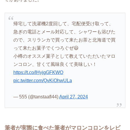
帰宅して洗濯機2度回して、宅配便受け取って、
急ぎの電話とメール対応して、シャワーも浴びた
ので、スリランカで買って来たお茶と北海道で買
って来たお菓子でくつろぐぜ😃
小樽のオススメ菓子として教えていただいたマロ
ンコロン、甘くて風味良くて美味しい！
https://t.co/IHyjgGFKWO
pic.twitter.com/QvKiOhwULa
— 555 (@tanstaafl44)
April 27, 2024
筆者が実際に食べた筆者がマロンコロンをレビ